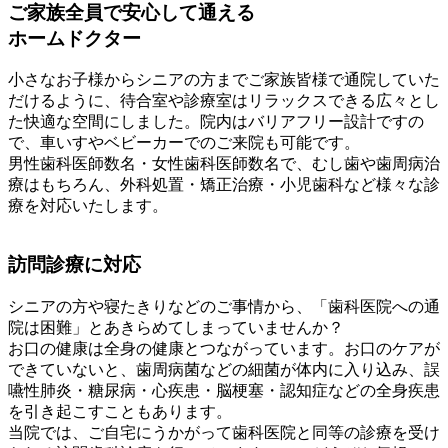
ご家族全員で安心して通える
ホームドクター
小さなお子様からシニアの方までご家族皆様で通院していた
だけるように、待合室や診療室はリラックスできる広々とし
た快適な空間にしました。院内はバリアフリー設計ですの
で、車いすやベビーカーでのご来院も可能です。
男性歯科医師数名・女性歯科医師数名で、むし歯や歯周病治
療はもちろん、外科処置・矯正治療・小児歯科など様々な診
療を対応いたします。
訪問診療に対応
シニアの方や寝たきりなどのご事情から、「歯科医院への通
院は困難」とあきらめてしまっていませんか？
お口の健康は全身の健康とつながっています。お口のケアが
できていないと、歯周病菌などの細菌が体内に入り込み、誤
嚥性肺炎・糖尿病・心疾患・脳梗塞・認知症などの全身疾患
を引き起こすこともあります。
当院では、ご自宅にうかがって歯科医院と同等の診療を受け