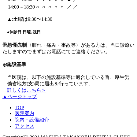
14:00～18:30
○
○
○
○
○
／
／
▲:土曜は9:30〜14:30
●
休診日:日曜､祝日
予約優先制
※急性症状〈腫れ・痛み・事故等〉がある方は、当日診療い
たしますのでまずはお電話にてご連絡ください。
◎
施設基準
当医院は、以下の施設基準等に適合している旨、厚生労
働省地方(支)局に届出を行っています。
詳しくはこちら＞
▲ページトップ
TOP
医院案内
院内・設備紹介
アクセス