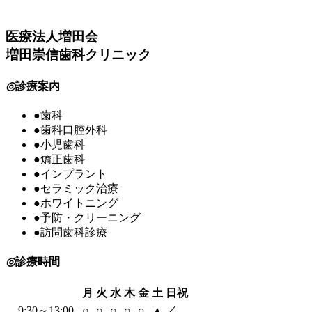
医療法人増田会
増田崇信歯科クリニック
◎
診療案内
●
歯科
●
歯科口腔外科
●
小児歯科
●
矯正歯科
●
インプラント
●
セラミック治療
●
ホワイトニング
●
予防・クリーニング
●
訪問歯科診療
◎
診療時間
月
火
水
木
金
土
日祝
9:30～13:00
○
○
○
○
○
▲
／